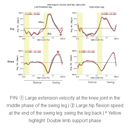
PIN: ① Large extension velocity at the knee joint in the
middle phase of the swing leg | ② Large hip flexion speed
at the end of the swing leg: swing the leg back | * Yellow
highlight: Double limb support phase