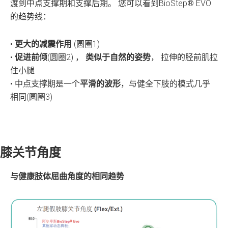
渡到中点支撑期和支撑后期。 您可以看到BioStep® EVO
的趋势线：
•
更大的减震作用
(圆圈1)
•
促进前倾
(圆圈2) ，
类似于自然的姿势
， 拉伸的胫前肌拉
住小腿
• 中点支撑期是一个
平滑的波形
，与健全下肢的模式几乎
相同(圆圈3)
膝关节角度
与健康肢体屈曲角度的相同趋势