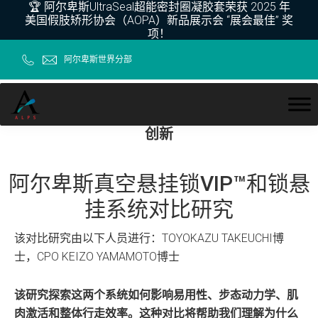
🏆 阿尔卑斯UltraSeal超能密封圈凝胶套荣获 2025 年
Skip
Skip
Skip
Skip
美国假肢矫形协会（AOPA）新品展示会 “展会最佳” 奖
to
to
to
to
项！
primary
main
primary
footer
阿尔卑斯世界分部
navigation
content
sidebar
阿
尔
卑
斯
创新
阿尔卑斯真空悬挂锁VIP™和锁悬
挂系统对比研究
该对比研究由以下人员进行：TOYOKAZU TAKEUCHI博
士，CPO KEIZO YAMAMOTO博士
该研究探索这两个系统如何影响易用性、步态动力学、肌
肉激活和整体行走效率。这种对比将帮助我们理解为什么