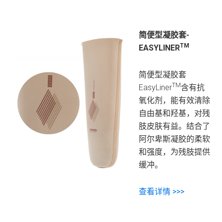
简便型凝胶套-
TM
EASYLINER
简便型凝胶套
TM
EasyLiner
含有抗
氧化剂，能有效清除
自由基和羟基，对残
肢皮肤有益。结合了
阿尔卑斯凝胶的柔软
和强度，为残肢提供
缓冲。
查看详情 >>>