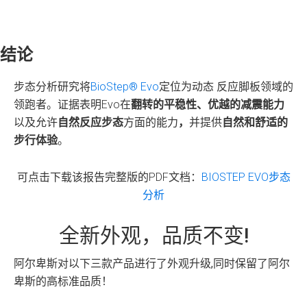
结论
步态分析研究将
BioStep® Evo
定位为动态 反应脚板领域的
领跑者。证据表明Evo在
翻转的平稳性、优越的减震能力
以及允许
自然反应步态
方面的能力
，
并提供
自然和舒适的
步行体验
。
可点击下载该报告完整版的PDF文档：
BIOSTEP EVO步态
分析
全新外观，品质不变!
阿尔卑斯对以下三款产品进行了外观升级,同时保留了阿尔
卑斯的高标准品质！